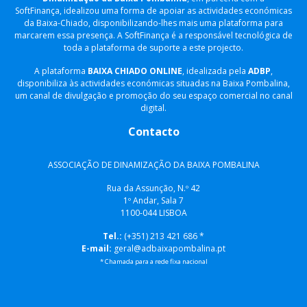
SoftFinança, idealizou uma forma de apoiar as actividades económicas
da Baixa-Chiado, disponibilizando-lhes mais uma plataforma para
marcarem essa presença. A SoftFinança é a responsável tecnológica de
toda a plataforma de suporte a este projecto.
A plataforma
BAIXA CHIADO ONLINE
, idealizada pela
ADBP
,
disponibiliza às actividades económicas situadas na Baixa Pombalina,
um canal de divulgação e promoção do seu espaço comercial no canal
digital.
Contacto
ASSOCIAÇÃO DE DINAMIZAÇÃO DA BAIXA POMBALINA
Rua da Assunção, N.º 42
1º Andar, Sala 7
1100-044 LISBOA
Tel.:
(+351) 213 421 686 *
E-mail:
geral@adbaixapombalina.pt
* Chamada para a rede fixa nacional