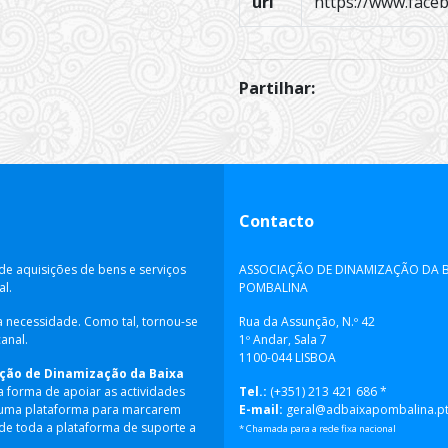
url
https://www.faceb
Partilhar:
Contacto
de aquisições de bens e serviços
ASSOCIAÇÃO DE DINAMIZAÇÃO DA 
al.
POMBALINA
a necessidade. Como tal, tornou-se
Rua da Assunção, N.º 42
anal.
1º Andar, Sala 7
1100-044 LISBOA
ção de Dinamização da Baixa
a forma de apoiar as actividades
Tel.:
(+351) 213 421 686 *
s uma plataforma para marcarem
E-mail:
geral@adbaixapombalina.p
 de toda a plataforma de suporte a
* Chamada para a rede fixa nacional